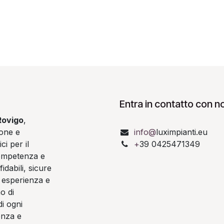
Entra in contatto con no
Rovigo
,
ione e
info@
luximpianti.eu
ci per il
+
39 0425471349
competenza e
idabili, sicure
a esperienza e
o di
i ogni
enza e