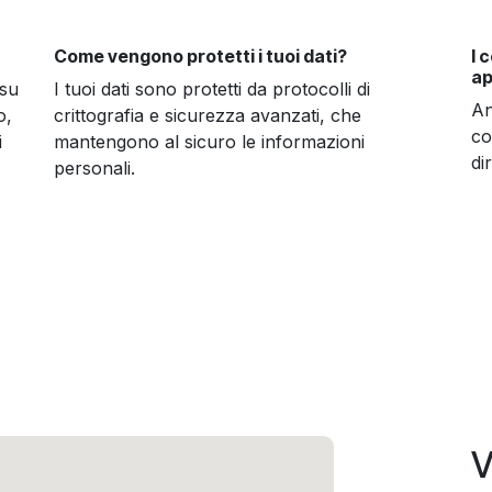
Come vengono protetti i tuoi dati?
I 
ap
 su
I tuoi dati sono protetti da protocolli di
An
o,
crittografia e sicurezza avanzati, che
co
i
mantengono al sicuro le informazioni
di
personali.
V