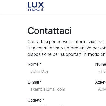
Passa al contenuto
Contattaci
Contattaci per ricevere informazioni sui n
una consulenza o un preventivo persona
disposizione per supportarti in modo ch
Nome
Numer
*
E-mail
Azien
*
Oggetto
*